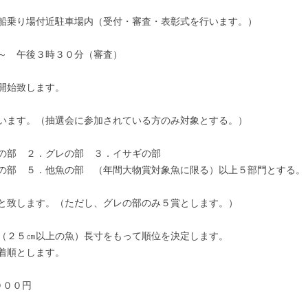
船乗り場付近駐車場内（受付・審査・表彰式を行います。）
和6年度事業計画
令和5年度 年間大物賞
～ 午後３時３０分（審査）
和7年度事業計画
令和6年度 年間大物賞
和８年度 事業計画案
令和7年度 年間大物賞
開始致します。
います。（抽選会に参加されている方のみ対象とする。）
の部 ２．グレの部 ３．イサギの部
の部 ５．他魚の部 （年間大物賞対象魚に限る）以上５部門とする。
と致します。（ただし、グレの部のみ５賞とします。）
（２５㎝以上の魚）長寸をもって順位を決定します。
着順とします。
００円