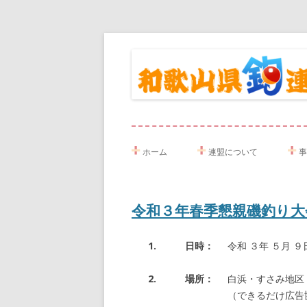
ホーム
連盟について
事
連盟概要
令
令和３年春季懇親磯釣り大
連盟規約
令
1. 日時：
令和 ３年 ５月
所属クラブ
令
理事・役員
令
2. 場所：
白浜・すさみ地区（
（できるだけ広告
令