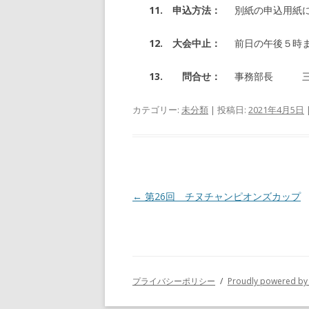
11. 申込方法：
別紙の申込用紙
12. 大会中止：
前日の午後５時
13. 問合せ：
事務部長 三角 芳
カテゴリー:
未分類
| 投稿日:
2021年4月5日
投
←
第26回 チヌチャンピオンズカップ
稿
ナ
ビ
ゲ
プライバシーポリシー
Proudly powered by
ー