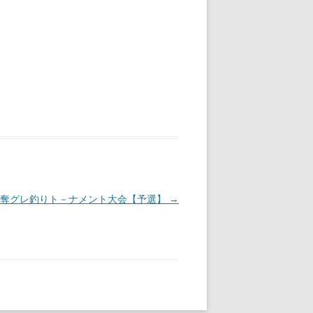
争奪グレ釣りト－ナメント大会【予選】
→