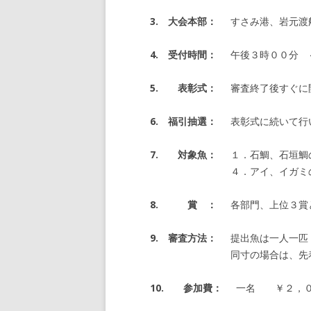
3. 大会本部：
すさみ港、岩元渡
令
4. 受付時間：
午後３時００分 
令
令
5. 表彰式：
審査終了後すぐに
6. 福引抽選：
表彰式に続いて行
7. 対象魚：
１．石鯛、石垣鯛
４．アイ、イガミ
8. 賞 ：
各部門、上位３賞
9. 審査方法：
提出魚は一人一匹
同寸の場合は、先
10. 参加費：
一名 ￥２，０