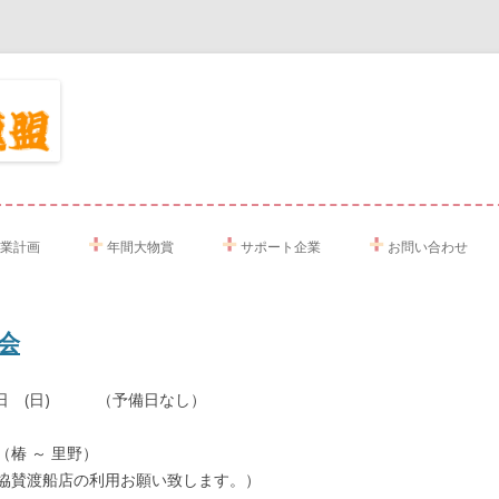
コ
ン
テ
業計画
年間大物賞
サポート企業
お問い合わせ
ン
ツ
へ
ス
和元年度事業報告
年間大物賞規定
キ
ッ
会
プ
和2年度事業報告
令和元年度 年間大物賞
 ９日 (日) （予備日なし）
和3年度事業報告
令和2年度 年間大物賞
和4年度事業報告
令和3年度 年間大物賞
椿 ～ 里野）
協賛渡船店の利用お願い致します。）
和5年度事業報告
令和4年度 年間大物賞