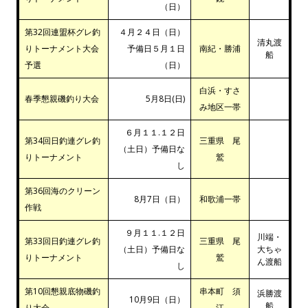
（日）
第32回連盟杯グレ釣
４月２４日（日）
清丸渡
りトーナメント大会
予備日５月１日
南紀・勝浦
船
予選
（日）
白浜・すさ
春季懇親磯釣り大会
5月8日(日)
み地区一帯
６月１１.１２日
第34回日釣連グレ釣
三重県 尾
（土日）予備日な
りトーナメント
鷲
し
第36回海のクリーン
8月7日（日）
和歌浦一帯
作戦
９月１１.１２日
川端・
第33回日釣連グレ釣
三重県 尾
（土日）予備日な
大ちゃ
りトーナメント
鷲
ん渡船
し
第10回懇親底物磯釣
串本町 須
浜勝渡
10月9日（日）
船
り大会
江