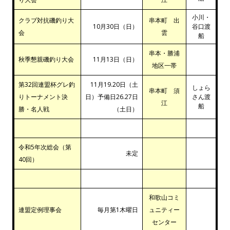
小川・
クラブ対抗磯釣り大
串本町 出
10月30日（日）
谷口渡
会
雲
船
串本・勝浦
秋季懇親磯釣り大会
11月13日（日）
地区一帯
第32回連盟杯グレ釣
11月19.20日（土
しょら
串本町 須
りトーナメント決
日）予備日26.27日
さん渡
江
船
勝・名人戦
（土日）
令和5年次総会（第
未定
40回）
和歌山コミ
連盟定例理事会
毎月第1木曜日
ュニティー
センター