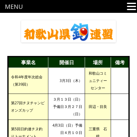
MENU
事業名
開催日
場所
備考
和歌山コミ
令和4年度年次総会
3月3日（木）
ュニティー
（第39回）
センター
３月１３日（日）
第27回チヌチャンピ
予備日３月２７日
田辺・目良
オンズカップ
（日）
4月3日（日）予備
第5回日釣連チヌ釣
三重県 石
日４月１０日
りトーナメント
鏡